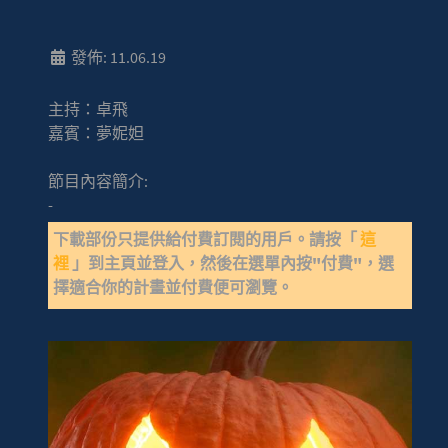
發佈: 11.06.19
主持：卓飛
嘉賓：夢妮妲
節目內容簡介:
-
下載部份只提供給付費訂閱的用戶。請按「
這
裡
」到主頁並登入，然後在選單內按"付費"，選
擇適合你的計畫並付費便可瀏覽。