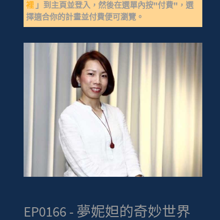
裡
」到主頁並登入，然後在選單內按"付費"，選
擇適合你的計畫並付費便可瀏覽。
EP0166 - 夢妮妲的奇妙世界