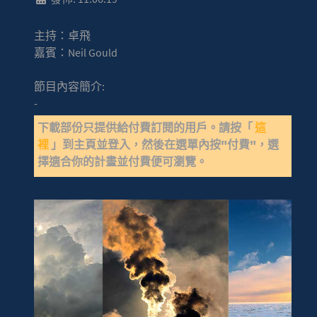
主持：卓飛
嘉賓：Neil Gould
節目內容簡介:
-
下載部份只提供給付費訂閱的用戶。請按「
這
裡
」到主頁並登入，然後在選單內按"付費"，選
擇適合你的計畫並付費便可瀏覽。