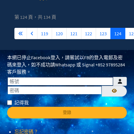
第 124 頁，共 134 頁
119
120
121
122
123
124
12
本網已停止Facebook登入，請嘗試以FB的登入電郵及密
碼來登入，如不成功請Whatsapp 或 Signal +852 97895284
客戶服務。
帳號
密碼
顯示密碼
記得我
登錄
忘記密碼？