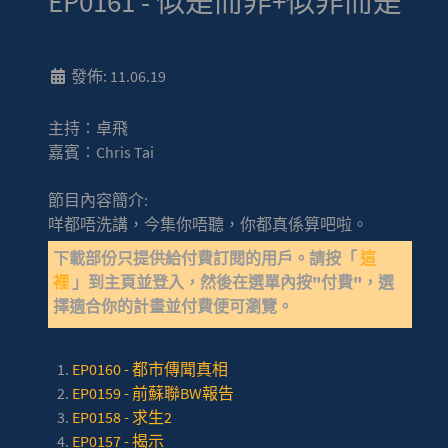
EP0161 - 似是而非+似非而是
發佈: 11.06.19
主持：卓飛
嘉賓：Chris Tai
節目內容簡介:
咩都唔洗講，今集你唔聽，你都真係算吧啦。
下載部份只提供給付費訂閱的用戶。請按「
這
裡
」到主頁並登入，然後在選單內按"付費"，選
擇適合你的計畫並付費便可瀏覽。
EP0160 - 都市傳聞真相
EP0159 - 前蘇聯BW報告
EP0158 - 求生2
EP0157 - 揭示