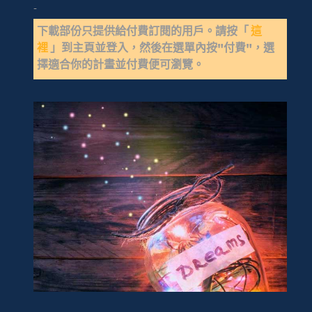
-
下載部份只提供給付費訂閱的用戶。請按「
這
裡
」到主頁並登入，然後在選單內按"付費"，選
擇適合你的計畫並付費便可瀏覽。