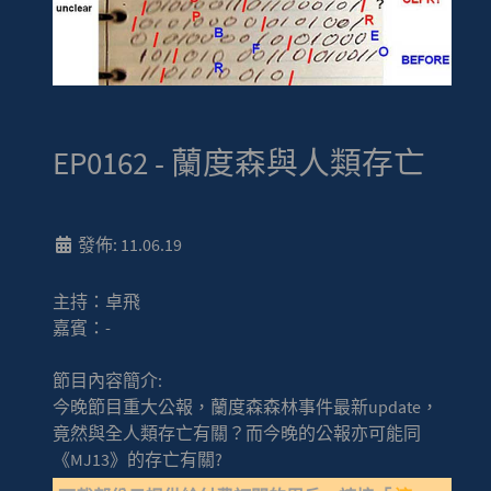
EP0162 - 蘭度森與人類存亡
發佈: 11.06.19
主持：卓飛
嘉賓：-
節目內容簡介:
今晚節目重大公報，蘭度森森林事件最新update，
竟然與全人類存亡有關？而今晚的公報亦可能同
《MJ13》的存亡有關?