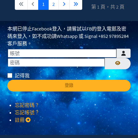
1
2
第 1 頁，共 2 頁
本網已停止Facebook登入，請嘗試以FB的登入電郵及密
碼來登入，如不成功請Whatsapp 或 Signal +852 97895284
客戶服務。
帳號
密碼
顯示密碼
記得我
登錄
忘記密碼？
忘記帳號？
註冊