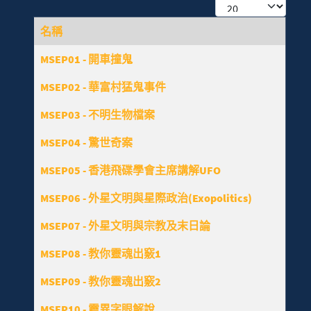
每頁顯示條數
名稱
文章列表
MSEP01 - 開車撞鬼
MSEP02 - 華富村猛鬼事件
MSEP03 - 不明生物檔案
MSEP04 - 驚世奇案
MSEP05 - 香港飛碟學會主席講解UFO
MSEP06 - 外星文明與星際政治(Exopolitics)
MSEP07 - 外星文明與宗教及末日論
MSEP08 - 教你靈魂出竅1
MSEP09 - 教你靈魂出竅2
MSEP10 - 靈異字眼解說