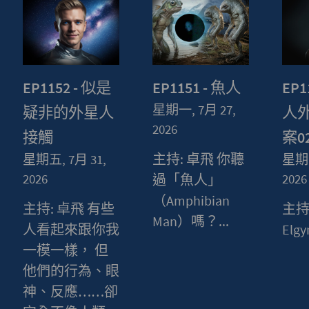
EP1152 - 似是
EP1151 - 魚人
EP1
星期一, 7月 27,
疑非的外星人
人
2026
接觸
案0
主持: 卓飛 你聽
星期五, 7月 31,
星期五
2026
2026
過「魚人」
（Amphibian
主持: 卓飛 有些
主持
Man）嗎？...
人看起來跟你我
Elgyn
一模一樣， 但
他們的行為、眼
神、反應……卻