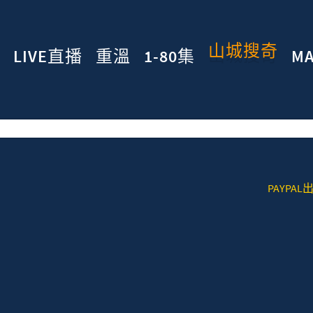
山城搜奇
LIVE直播
重溫
1-80集
M
PAYPAL出現
3 - 不明生物檔案