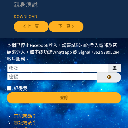
親身演說
DOWNLOAD
上一篇文章: MSEP15 - 深藍兒童=新人類兒童？
下一篇文章: MSEP17 - 卓飛美國靈異旅
上一頁
下一頁
本網已停止Facebook登入，請嘗試以FB的登入電郵及密
碼來登入，如不成功請Whatsapp 或 Signal +852 97895284
客戶服務。
帳號
密碼
顯示密碼
記得我
登錄
忘記密碼？
忘記帳號？