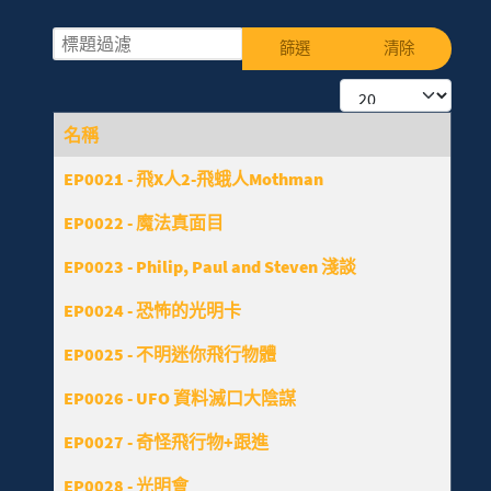
標題過濾
篩選
清除
每頁顯示條數
名稱
文章列表
EP0021 - 飛X人2-飛蛾人Mothman
EP0022 - 魔法真面目
EP0023 - Philip, Paul and Steven 淺談
EP0024 - 恐怖的光明卡
EP0025 - 不明迷你飛行物體
EP0026 - UFO 資料滅口大陰謀
EP0027 - 奇怪飛行物+跟進
EP0028 - 光明會