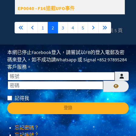
EP0040 - F16追截UFO事件
1
2
3
4
5
第 2 頁，共 5 頁
本網已停止Facebook登入，請嘗試以FB的登入電郵及密
碼來登入，如不成功請Whatsapp 或 Signal +852 97895284
客戶服務。
帳號
密碼
顯示密碼
記得我
登錄
忘記密碼？
忘記帳號？