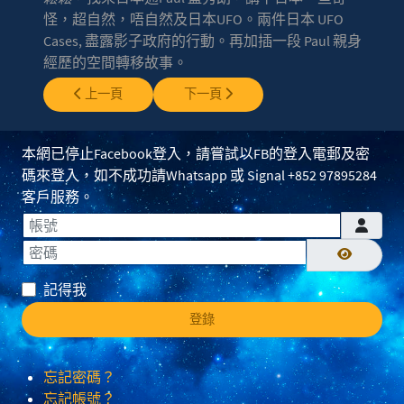
怪，超自然，唔自然及日本UFO。兩件日本 UFO
Cases, 盡露影子政府的行動。再加插一段 Paul 親身
經歷的空間轉移故事。
上一篇文章: EP0030 - 倒數光明會神秘密碼
下一篇文章: EP0032 - 布冧島與蒙特怪
上一頁
下一頁
本網已停止Facebook登入，請嘗試以FB的登入電郵及密
碼來登入，如不成功請Whatsapp 或 Signal +852 97895284
客戶服務。
帳號
密碼
顯示密碼
記得我
登錄
忘記密碼？
忘記帳號？