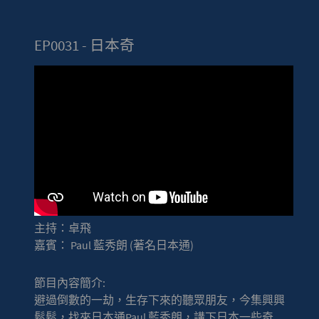
EP0031 - 日本奇
主持：卓飛
嘉賓： Paul 藍秀朗 (著名日本通)
節目內容簡介:
避過倒數的一劫，生存下來的聽眾朋友，今集興興
鬆鬆，找來日本通Paul 藍秀朗，講下日本一些奇